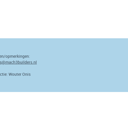
en/opmerkingen:
s@mach3builders.nl
ctie: Wouter Onis