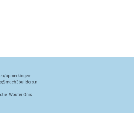
en/opmerkingen:
s@mach3builders.nl
ctie: Wouter Onis