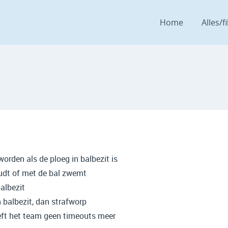
Home
Alles/fi
rden als de ploeg in balbezit is
oudt of met de bal zwemt
albezit
 balbezit, dan strafworp
eft het team geen timeouts meer