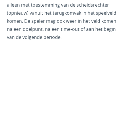
alleen met toestemming van de scheidsrechter
(opnieuw) vanuit het terugkomvak in het speelveld
komen. De speler mag ook weer in het veld komen
na een doelpunt, na een time-out of aan het begin
van de volgende periode.