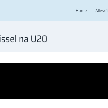
Home
Alles/fi
issel na U20