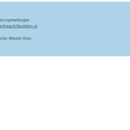
en/opmerkingen:
s@mach3builders.nl
ctie: Wouter Onis